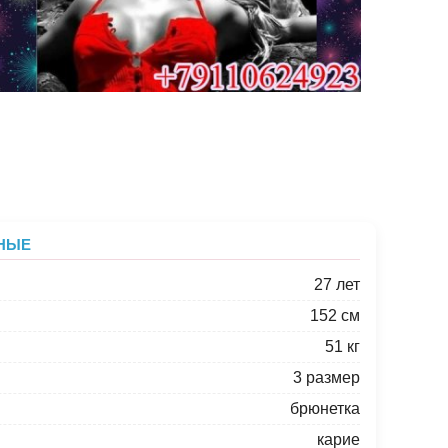
НЫЕ
27 лет
152 см
51 кг
3 размер
брюнетка
карие