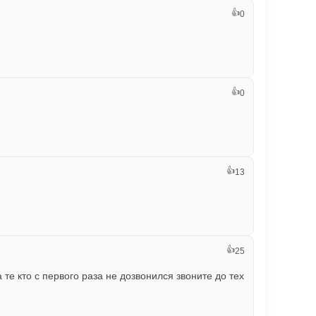
👍
0
👍
0
👍
13
👍
25
те кто с первого раза не дозвонился звоните до тех