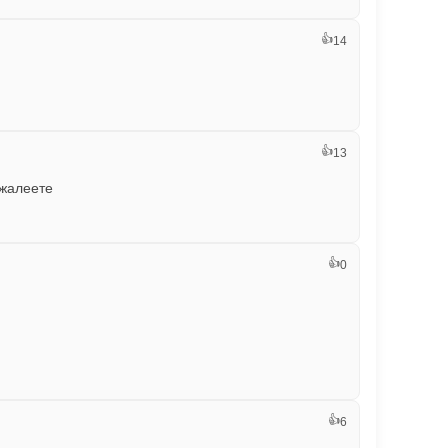
👍
14
👍
13
ожалеете
👍
0
👍
6