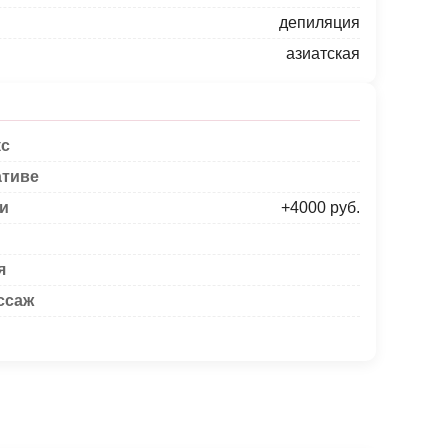
депиляция
азиатская
кс
ативе
ки
+4000 руб.
я
ссаж