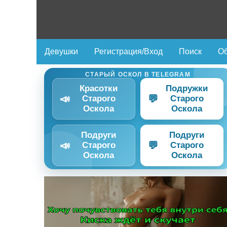
Девушки
Регистрация/Вход
Поиск
Об
СТАРЫЙ ОСКОЛ В TELEGRAM
Красотки
Подружки
📣
💬
Старого
Старого
Оскола
Оскола
Подруги
Подруги
📣
💬
Старого
Старого
Оскола
Оскола