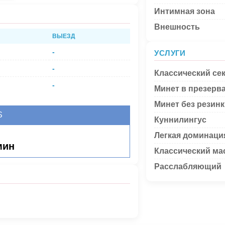
Интимная зона
Внешность
ВЫЕЗД
-
УСЛУГИ
-
Классический се
-
Минет в презерв
Минет без резин
S
Куннилингус
Легкая доминаци
мин
Классический ма
Расслабляющий